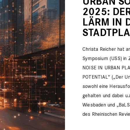
URBAN S
2025: DE
LÄRM IN 
STADTPL
Christa Reicher hat
Symposium (USS) in 
NOISE IN URBAN PL
POTENTIAL“ („Der Um
sowohl eine Herausfo
gehalten und dabei u.
Wiesbaden und „BaLS
des Rheinischen Revie