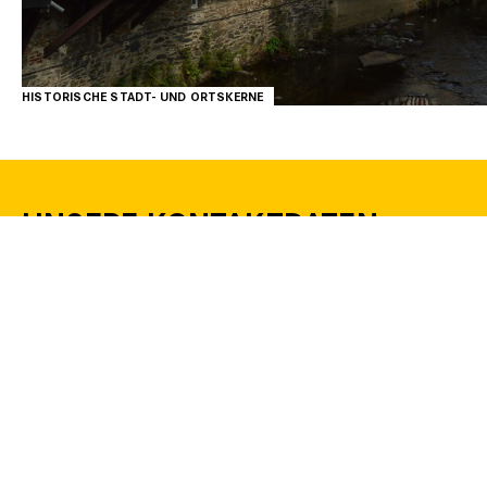
BAD SALZUFLEN, KEMPEN, MONSCHAU, RHEDA-WIEDENBRÜCK, SIEGEN UND
VELBERT-LANGENBERG
HISTORISCHE STADT- UND ORTSKERNE
UNSERE KONTAKTDATEN
RHA BÜRO AACHEN
REICHER HAASE ASSOZIIERTE GMBH
Oppenhoffallee 74
D-52066 Aachen
E-Mail
ac@rha-planer.eu
Telefon
+49 (0)241 46376740